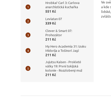
Ve svě
Hrobkař Carl 3: Carlova
a kde 
anarchistická kuchařka
551 Kč
lidské
zvlášt
Leviatan 07
339 Kč
Clever & Smart 07:
Prohozátor
211 Kč
My Hero Academia 31: Izuku
Midorija a Tošinori Jagi
211 Kč
Jujutsu Kaisen - Prokleté
války 19: První tokijská
kolonie - Rozzlobený muž
211 Kč
Z
á
p