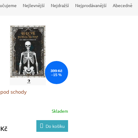
učujeme
Nejlevnější
Nejdražší
Nejprodávanější
Abecedně
399 Kč
–15 %
 pod schody
Skladem
Do košíku
 Kč