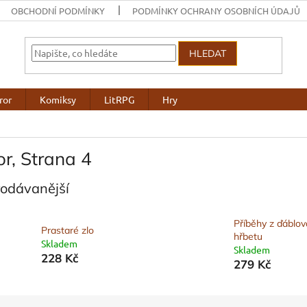
OBCHODNÍ PODMÍNKY
PODMÍNKY OCHRANY OSOBNÍCH ÚDAJŮ
HLEDAT
ror
Komiksy
LitRPG
Hry
or
, Strana 4
rodávanější
Příběhy z ďáblov
Prastaré zlo
hřbetu
Skladem
Skladem
228 Kč
279 Kč