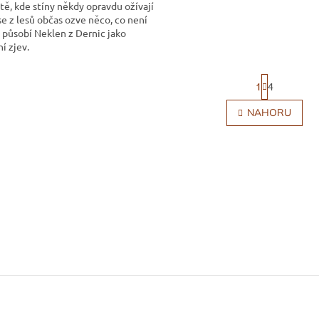
tě, kde stíny někdy opravdu ožívají
se z lesů občas ozve něco, co není
, působí Neklen z Dernic jako
ní zjev.
S
1
4
t
r
O
NAHORU
á
v
n
l
k
á
o
d
v
a
á
c
n
í
í
p
r
v
k
y
v
ý
p