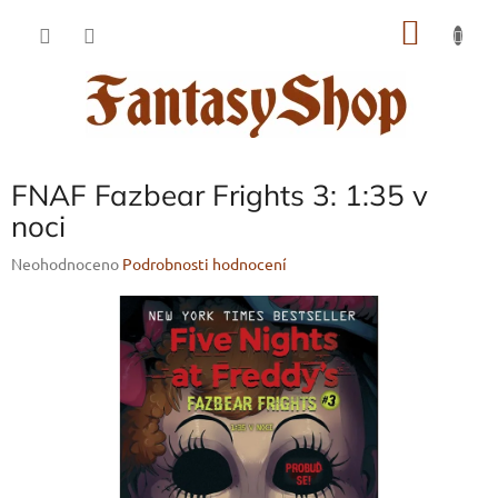
Přejít
NÁKU
na
obsah
KOŠÍK
FNAF Fazbear Frights 3: 1:35 v
noci
Průměrné
Neohodnoceno
Podrobnosti hodnocení
hodnocení
produktu
je
0,0
z
5
hvězdiček.