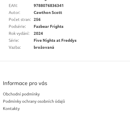
EAN
:
9788076836341
Autor
:
Cawthon Scott
Počet stran
:
256
Podsérie
:
Fazbear Frights
Rok vydání
:
2024
Série
:
Five Nights at Freddys
Vazba
:
brožovaná
Z
á
p
a
Informace pro vás
t
Obchodní podmínky
í
Podmínky ochrany osobních údajů
Kontakty