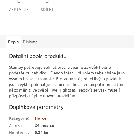
ZEPTAT SE
SDÍLET
Popis
Diskuze
Detailní popis produktu
Stanley potřebuje sehnat práci a vezme za vděk hodně
podezřelou nabídkou. Devon štěstí lidí kolem sebe chápe jako
výsměch vlastní samotě. Protagonisté jednotlivých povídek
jsou zvyklí spoléhat jen sami na sebe a nemají potřebu na tom
něco měnit. Ve světě Five Nights at Freddy’s se však musejí
přizpůsobit úplně novým pravidlům.
Doplňkové parametry
Kategorie
:
Horor
Záruka
:
24 měsíců
Hmotnost
:
0.34 kg