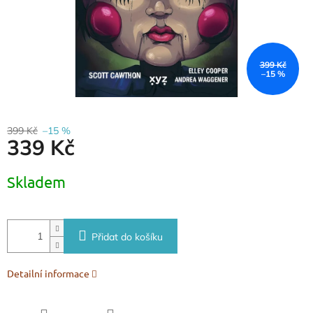
399 Kč
–15 %
399 Kč
–15 %
339 Kč
Měrná
Skladem
cena:
Přidat do košíku
Detailní informace