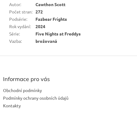
Autor
:
Cawthon Scott
Počet stran
:
272
Podsérie
:
Fazbear Frights
Rok vydání
:
2024
Série
:
Five Nights at Freddys
Vazba
:
brožovaná
Z
á
p
a
Informace pro vás
t
Obchodní podmínky
í
Podmínky ochrany osobních údajů
Kontakty