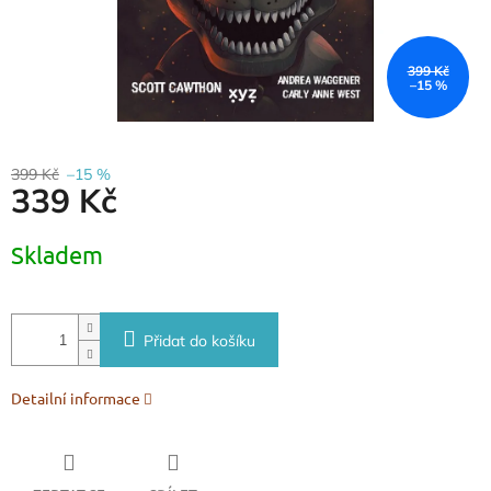
399 Kč
–15 %
399 Kč
–15 %
339 Kč
Měrná
Skladem
cena:
Přidat do košíku
Detailní informace