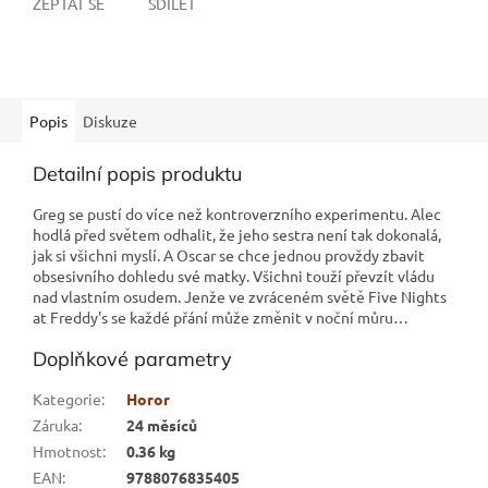
ZEPTAT SE
SDÍLET
Popis
Diskuze
Detailní popis produktu
Greg se pustí do více než kontroverzního experimentu. Alec
hodlá před světem odhalit, že jeho sestra není tak dokonalá,
jak si všichni myslí. A Oscar se chce jednou provždy zbavit
obsesivního dohledu své matky. Všichni touží převzít vládu
nad vlastním osudem. Jenže ve zvráceném světě Five Nights
at Freddy's se každé přání může změnit v noční můru…
Doplňkové parametry
Kategorie
:
Horor
Záruka
:
24 měsíců
Hmotnost
:
0.36 kg
EAN
:
9788076835405