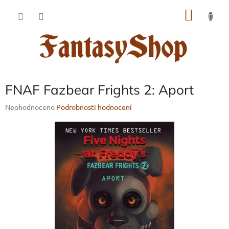
Přejít
NÁKU
na
obsah
KOŠÍK
FNAF Fazbear Frights 2: Aport
Průměrné
Neohodnoceno
Podrobnosti hodnocení
hodnocení
produktu
je
0,0
z
5
hvězdiček.