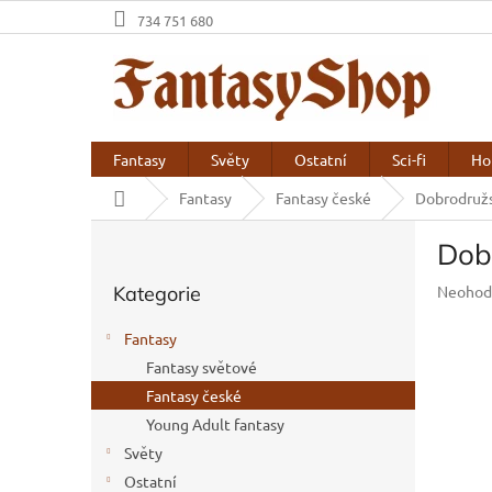
Přejít
734 751 680
na
obsah
Fantasy
Světy
Ostatní
Sci-fi
Ho
Domů
Fantasy
Fantasy české
Dobrodružs
P
Dob
o
Přeskočit
s
Průměr
Kategorie
Neohod
kategorie
t
hodnoc
r
produkt
Fantasy
a
je
Fantasy světové
n
0,0
z
Fantasy české
n
5
í
Young Adult fantasy
hvězdič
p
Světy
a
Ostatní