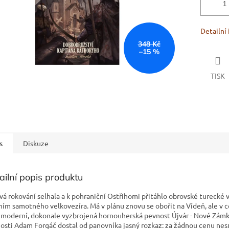
Detailní
348 Kč
–15 %
TISK
s
Diskuze
ailní popis produktu
vá rokování selhala a k pohraniční Ostřihomi přitáhlo obrovské turecké 
ním samotného velkovezíra. Má v plánu znovu se obořit na Vídeň, ale v 
í moderní, dokonale vyzbrojená hornouherská pevnost Újvár - Nové Zámk
osti Adam Forgáč dostal od panovníka jasný rozkaz: za žádnou cenu nes