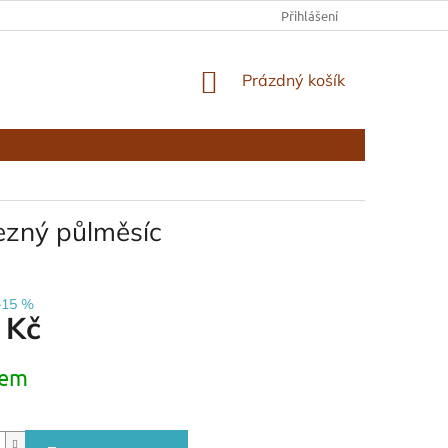
KONTAKTY
Přihlášení
NÁKUPNÍ
Prázdný košík
KOŠÍK
ezný půlměsíc
–15 %
 Kč
dem