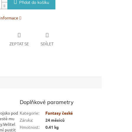
Přidat do košíku
 informace
ZEPTAT SE
SDÍLET
Doplňkové parametry
vojsko pod
Kategorie
:
Fantasy české
cestě mu
Záruka
:
24 měsíců
y.Velitel
Hmotnost
:
0.41 kg
mí pustit