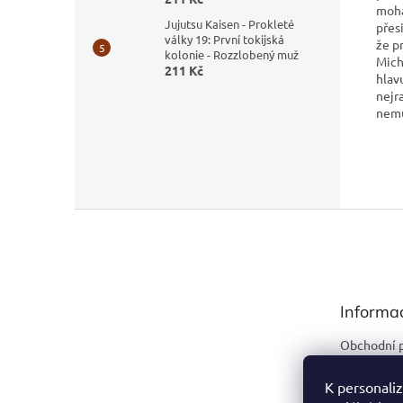
moha
Jujutsu Kaisen - Prokleté
přes
války 19: První tokijská
že p
kolonie - Rozzlobený muž
Mich
211 Kč
hlav
nejr
nemů
Z
á
p
a
t
Informa
í
Obchodní 
Podmínky 
údajů
K personaliz