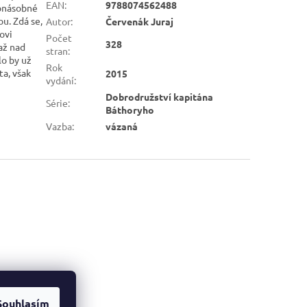
EAN
:
9788074562488
honásobné
ou. Zdá se,
Autor
:
Červenák Juraj
ovi
Počet
328
až nad
stran
:
lo by už
Rok
ta, však
2015
vydání
:
Dobrodružství kapitána
Série
:
Báthoryho
Vazba
:
vázaná
Souhlasím