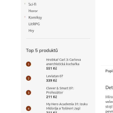
n
Sci-fi
e
Horor
l
Komiksy
LitRPG
Hry
Top 5 produktů
Hrobkař Carl 3: Carlova
anarchistická kuchařka
551 Kč
Popi
Leviatan 07
339 Kč
Det
Clever & Smart 07:
Prohozátor
Míro
211 Kč
vele
My Hero Academia 31: Izuku
stoj
Midorija a Tošinori Jagi
pevn
211 Kč