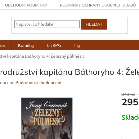
OBCHODNÍ PODMÍNKY
PODMÍNKY OCHRANY OSOBNÍCH ÚDAJŮ
HLEDAT
ror
Komiksy
LitRPG
Hry
tví kapitána Báthoryho 4: Železný půlměsíc
rodružství kapitána Báthoryho 4: Žel
né
noceno
Podrobnosti hodnocení
ení
u
348 Kč
295
Měrná
Skla
cena:
ek.