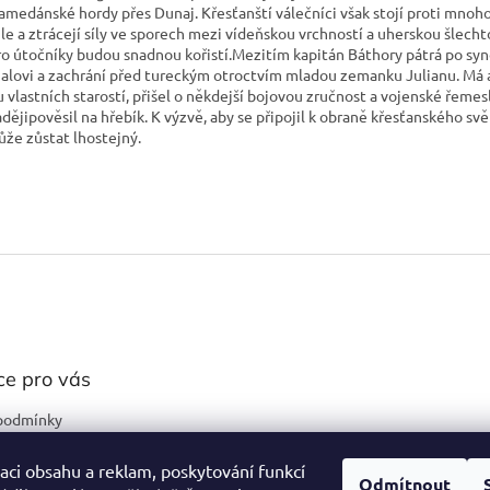
medánské hordy přes Dunaj. Křesťanští válečníci však stojí proti mno
ile a ztrácejí síly ve sporech mezi vídeňskou vrchností a uherskou šlecht
ro útočníky budou snadnou kořistí.Mezitím kapitán Báthory pátrá po syn
alovi a zachrání před tureckým otroctvím mladou zemanku Julianu. Má 
u vlastních starostí, přišel o někdejší bojovou zručnost a vojenské řemes
adějipověsil na hřebík. K výzvě, aby se připojil k obraně křesťanského svě
že zůstat lhostejný.
ce pro vás
podmínky
ochrany osobních
aci obsahu a reklam, poskytování funkcí
Odmítnout