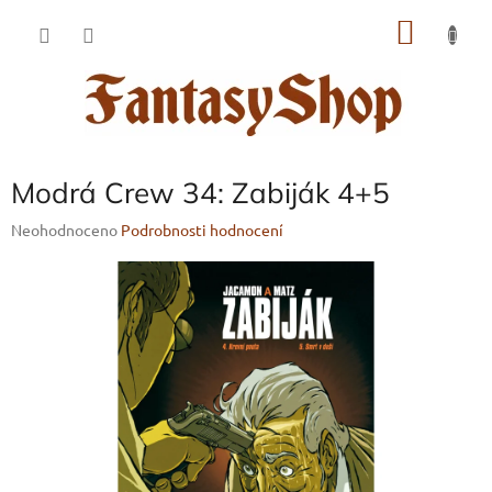
Přejít
NÁKU
na
obsah
KOŠÍK
Modrá Crew 34: Zabiják 4+5
Průměrné
Neohodnoceno
Podrobnosti hodnocení
hodnocení
produktu
je
0,0
z
5
hvězdiček.