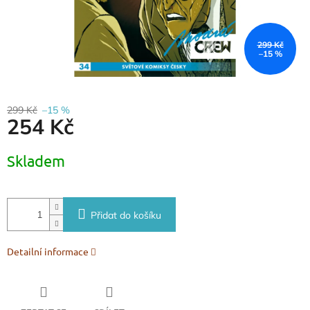
299 Kč
–15 %
299 Kč
–15 %
254 Kč
Měrná
Skladem
cena:
Přidat do košíku
Detailní informace