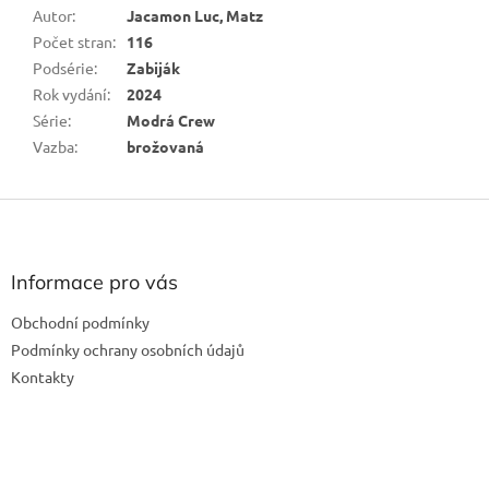
Autor
:
Jacamon Luc, Matz
Počet stran
:
116
Podsérie
:
Zabiják
Rok vydání
:
2024
Série
:
Modrá Crew
Vazba
:
brožovaná
Z
á
p
a
Informace pro vás
t
Obchodní podmínky
í
Podmínky ochrany osobních údajů
Kontakty