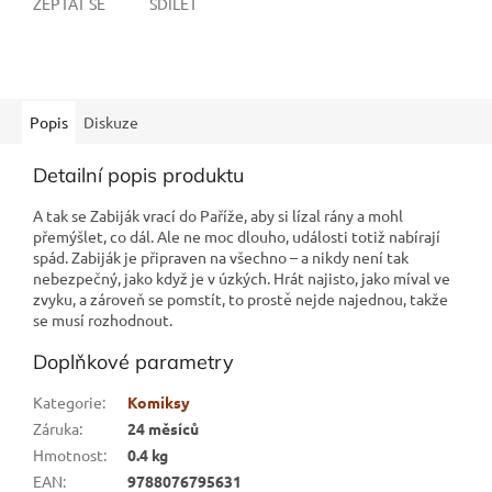
ZEPTAT SE
SDÍLET
Popis
Diskuze
Detailní popis produktu
A tak se Zabiják vrací do Paříže, aby si lízal rány a mohl
přemýšlet, co dál. Ale ne moc dlouho, události totiž nabírají
spád. Zabiják je připraven na všechno – a nikdy není tak
nebezpečný, jako když je v úzkých. Hrát najisto, jako míval ve
zvyku, a zároveň se pomstít, to prostě nejde najednou, takže
se musí rozhodnout.
Doplňkové parametry
Kategorie
:
Komiksy
Záruka
:
24 měsíců
Hmotnost
:
0.4 kg
EAN
:
9788076795631