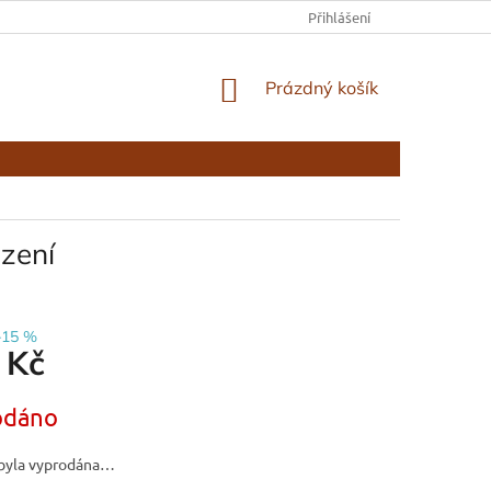
KONTAKTY
Přihlášení
NÁKUPNÍ
Prázdný košík
KOŠÍK
zení
–15 %
 Kč
odáno
byla vyprodána…