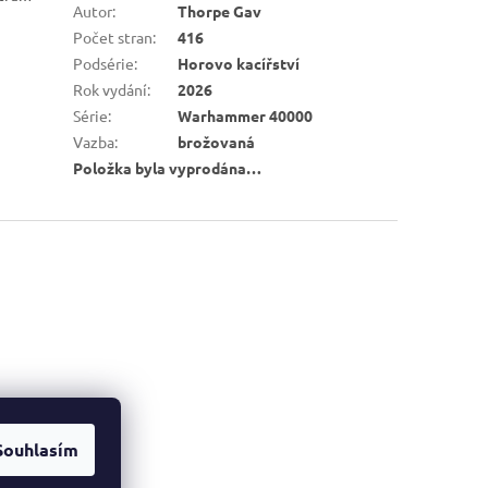
Autor
:
Thorpe Gav
Počet stran
:
416
Podsérie
:
Horovo kacířství
Rok vydání
:
2026
Série
:
Warhammer 40000
Vazba
:
brožovaná
Položka byla vyprodána…
Souhlasím