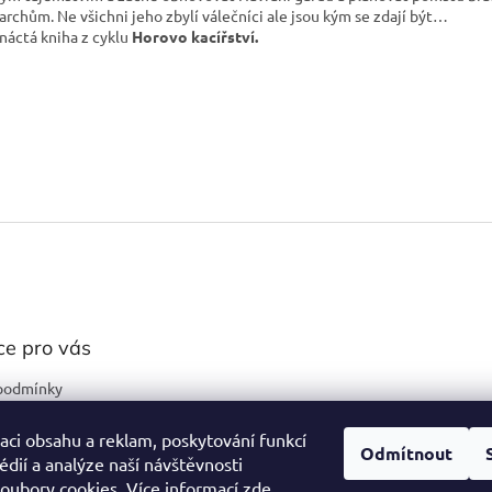
archům. Ne všichni jeho zbylí válečníci ale jsou kým se zdají být…
áctá kniha z cyklu
Horovo kacířství.
ce pro vás
podmínky
ochrany osobních
aci obsahu a reklam, poskytování funkcí
Odmítnout
édií a analýze naší návštěvnosti
oubory cookies. Více informací
zde
.