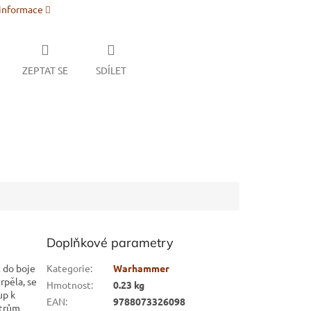
 informace
ZEPTAT SE
SDÍLET
Doplňkové parametry
t do boje
Kategorie
:
Warhammer
rpěla, se
Hmotnost
:
0.23 kg
up k
EAN
:
9788073326098
atrům