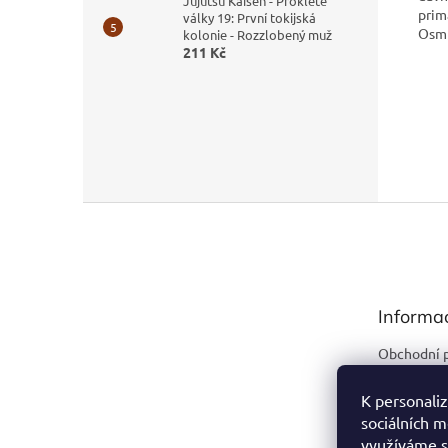
Jujutsu Kaisen - Prokleté
prim
války 19: První tokijská
Osmn
kolonie - Rozzlobený muž
211 Kč
Z
á
p
a
t
Informa
í
Obchodní 
Podmínky 
údajů
K personaliz
sociálních m
Kontakty
využíváme s