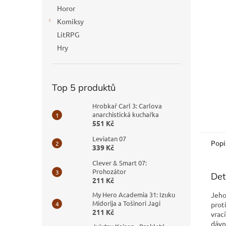
n
Horor
e
Komiksy
l
LitRPG
Hry
Top 5 produktů
Hrobkař Carl 3: Carlova
anarchistická kuchařka
551 Kč
Leviatan 07
Popi
339 Kč
Clever & Smart 07:
Prohozátor
Det
211 Kč
Jeho
My Hero Academia 31: Izuku
Midorija a Tošinori Jagi
prot
211 Kč
vrac
dávn