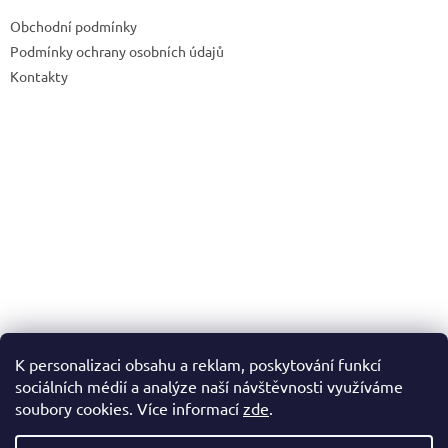
t
Obchodní podmínky
í
Podmínky ochrany osobních údajů
Kontakty
K personalizaci obsahu a reklam, poskytování funkcí
sociálních médií a analýze naší návštěvnosti využíváme
soubory cookies. Více informací
zde
.
Vytvořil Shoptet