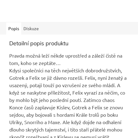
Popis
Diskuze
Detailní popis produktu
Pravda možná leží někde uprostřed a záleží čistě na
tom, koho se zeptáte…
Kdysi společníci na těch největších dobrodružstvích,
Gotrek a Felix se již dávno rozešli. Felix, nyní ženatý a
usazený, potají touží po vzrušení ze svého mládí. A
když se naskytne příležitost, Felix vyrazí za něčím, co
by mohlo být jeho poslední poutí. Zatímco chaos
Konce časů zaplavuje Kislev, Gotrek a Felix se znovu
sejdou, aby bojovali s hordami Krále trolů po boku
Ulriky, Snorriho a Maxe. Ale když dojde na odhalení
dlouho skrytých tajemství, i tito staří přátelé mohou
skončit rozeštvaní a z Kislevu se nemusí vrátit