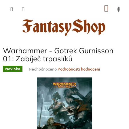
Přejít
NÁKU
na
obsah
KOŠÍK
Warhammer - Gotrek Gurnisson
01: Zabíječ trpaslíků
Průměrné
Neohodnoceno
Podrobnosti hodnocení
Novinka
hodnocení
produktu
je
0,0
z
5
hvězdiček.