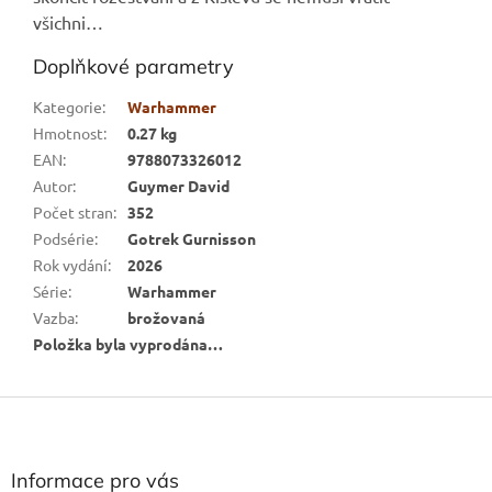
všichni…
Doplňkové parametry
Kategorie
:
Warhammer
Hmotnost
:
0.27 kg
EAN
:
9788073326012
Autor
:
Guymer David
Počet stran
:
352
Podsérie
:
Gotrek Gurnisson
Rok vydání
:
2026
Série
:
Warhammer
Vazba
:
brožovaná
Položka byla vyprodána…
Z
á
p
a
Informace pro vás