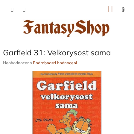
Přejít
NÁKU
na
obsah
KOŠÍK
Garfield 31: Velkorysost sama
Průměrné
Neohodnoceno
Podrobnosti hodnocení
hodnocení
produktu
je
0,0
z
5
hvězdiček.