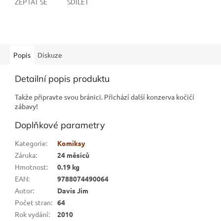
ZEPTAT SE
SDÍLET
Popis
Diskuze
Detailní popis produktu
Takže připravte svou bránici. Přichází další konzerva kočičí
zábavy!
Doplňkové parametry
Kategorie
:
Komiksy
Záruka
:
24 měsíců
Hmotnost
:
0.19 kg
EAN
:
9788074490064
Autor
:
Davis Jim
Počet stran
:
64
Rok vydání
:
2010