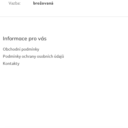
Vazba
:
brožovaná
Z
á
p
a
Informace pro vás
t
Obchodní podmínky
í
Podmínky ochrany osobních údajů
Kontakty