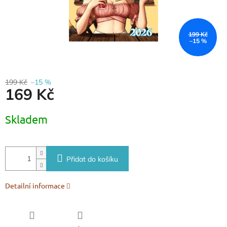
199 Kč
–15 %
199 Kč
–15 %
169 Kč
Měrná
Skladem
cena:
Přidat do košíku
Detailní informace