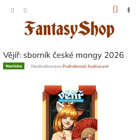
Přejít
NÁKU
na
obsah
KOŠÍK
Vějíř: sborník české mangy 2026
Průměrné
Neohodnoceno
Podrobnosti hodnocení
Novinka
hodnocení
produktu
je
0,0
z
5
hvězdiček.