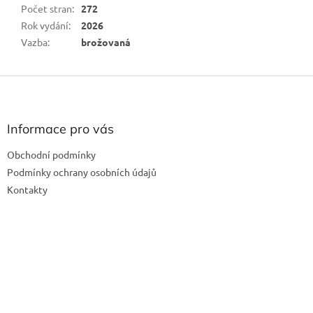
Počet stran
:
272
Rok vydání
:
2026
Vazba
:
brožovaná
Z
á
p
a
Informace pro vás
t
Obchodní podmínky
í
Podmínky ochrany osobních údajů
Kontakty