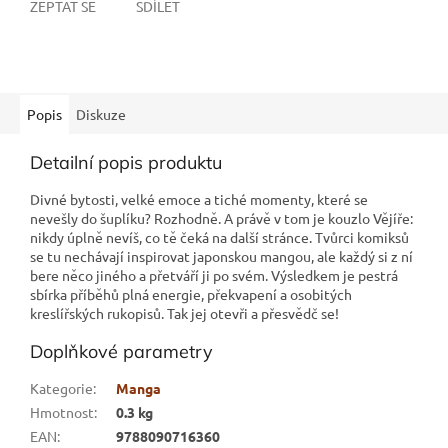
ZEPTAT SE
SDÍLET
Popis
Diskuze
Detailní popis produktu
Divné bytosti, velké emoce a tiché momenty, které se
nevešly do šuplíku? Rozhodně. A právě v tom je kouzlo Vějíře:
nikdy úplně nevíš, co tě čeká na další stránce. Tvůrci komiksů
se tu nechávají inspirovat japonskou mangou, ale každý si z ní
bere něco jiného a přetváří ji po svém. Výsledkem je pestrá
sbírka příběhů plná energie, překvapení a osobitých
kreslířských rukopisů. Tak jej otevři a přesvědč se!
Doplňkové parametry
Kategorie
:
Manga
Hmotnost
:
0.3 kg
EAN
:
9788090716360