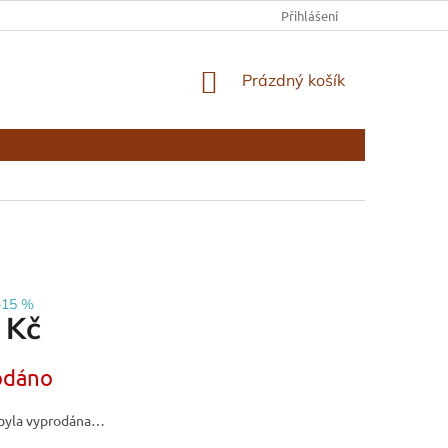
KONTAKTY
Přihlášení
NÁKUPNÍ
Prázdný košík
KOŠÍK
–15 %
 Kč
odáno
byla vyprodána…