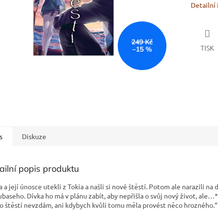
Detailní
249 Kč
TISK
–15 %
s
Diskuze
ailní popis produktu
 a její únosce utekli z Tokia a našli si nové štěstí. Potom ale narazili na
baseho. Dívka ho má v plánu zabít, aby nepřišla o svůj nový život, ale…
o štěstí nevzdám, ani kdybych kvůli tomu měla provést něco hrozného.“