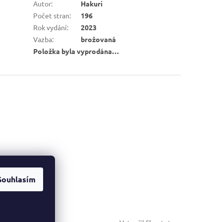
Autor
:
Hakuri
Počet stran
:
196
Rok vydání
:
2023
Vazba
:
brožovaná
Položka byla vyprodána…
Souhlasím