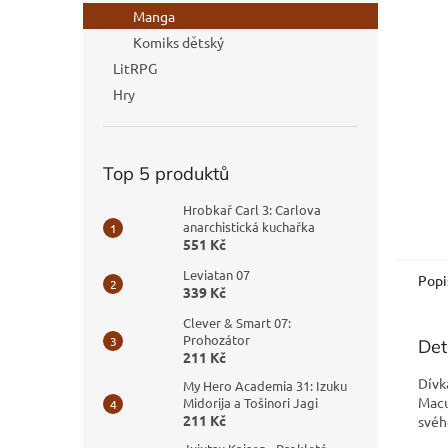
n
Manga
e
Komiks dětský
l
LitRPG
Hry
Top 5 produktů
Hrobkař Carl 3: Carlova
anarchistická kuchařka
551 Kč
Leviatan 07
Popi
339 Kč
Clever & Smart 07:
Prohozátor
Det
211 Kč
Dívka
My Hero Academia 31: Izuku
Macu
Midorija a Tošinori Jagi
211 Kč
svéh