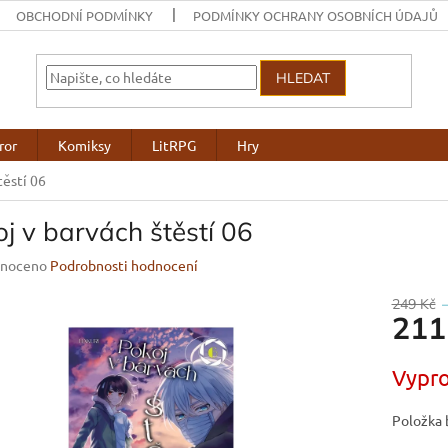
OBCHODNÍ PODMÍNKY
PODMÍNKY OCHRANY OSOBNÍCH ÚDAJŮ
HLEDAT
ror
Komiksy
LitRPG
Hry
těstí 06
j v barvách štěstí 06
né
noceno
Podrobnosti hodnocení
ení
u
249 Kč
211
Měrná
Vypr
cena:
ek.
Položka 