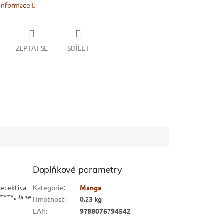
 informace
ZEPTAT SE
SDÍLET
Doplňkové parametry
 detektiva
Kategorie
:
Manga
*****„Já se
Hmotnost
:
0.23 kg
EAN
:
9788076794542