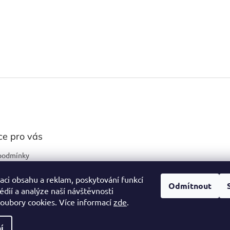
ce pro vás
podmínky
ochrany osobních
aci obsahu a reklam, poskytování funkcí
Odmítnout
édií a analýze naší návštěvnosti
oubory cookies. Více informací
zde
.
í