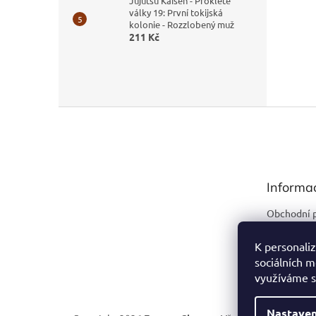
Jujutsu Kaisen - Prokleté
války 19: První tokijská
kolonie - Rozzlobený muž
211 Kč
Z
á
p
a
t
Informa
í
Obchodní 
Podmínky 
údajů
K personaliz
sociálních m
Kontakty
využíváme s
Nastaven