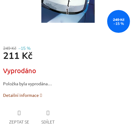
249 Kč
–15 %
249 Kč
–15 %
211 Kč
Měrná
Vyprodáno
cena:
Položka byla vyprodána…
Detailní informace
ZEPTAT SE
SDÍLET