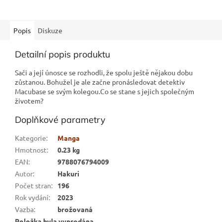
Popis
Diskuze
Detailní popis produktu
Sači a její únosce se rozhodli, že spolu ještě nějakou dobu
zůstanou. Bohužel je ale začne pronásledovat detektiv
Macubase se svým kolegou.Co se stane s jejich společným
životem?
Doplňkové parametry
Kategorie
:
Manga
Hmotnost
:
0.23 kg
EAN
:
9788076794009
Autor
:
Hakuri
Počet stran
:
196
Rok vydání
:
2023
Vazba
:
brožovaná
Položka byla vyprodána…