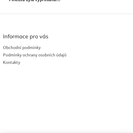
Z
á
p
a
Informace pro vás
t
Obchodní podmínky
í
Podmínky ochrany osobních údajů
Kontakty