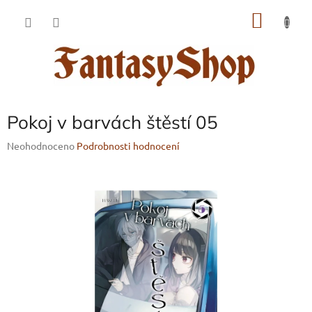
Přejít
NÁKU
na
obsah
KOŠÍK
Pokoj v barvách štěstí 05
Průměrné
Neohodnoceno
Podrobnosti hodnocení
hodnocení
produktu
je
0,0
z
5
hvězdiček.