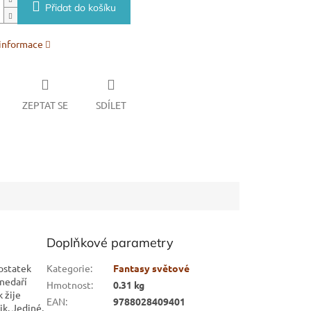
Přidat do košíku
 informace
ZEPTAT SE
SDÍLET
Doplňkové parametry
dostatek
Kategorie
:
Fantasy světové
 nedaří
Hmotnost
:
0.31 kg
 žije
EAN
:
9788028409401
k. Jediné,