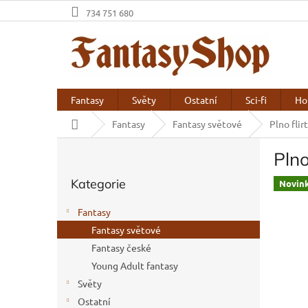
Přejít
734 751 680
na
obsah
Fantasy
Světy
Ostatní
Sci-fi
Ho
Domů
Fantasy
Fantasy světové
Plno flir
P
Plno
o
Přeskočit
s
Kategorie
kategorie
Novin
t
r
Fantasy
a
Fantasy světové
n
Fantasy české
n
í
Young Adult fantasy
p
Světy
a
Ostatní