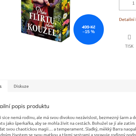
Detailní
499 Kč
–15 %
TISK
s
Diskuze
ailní popis produktu
ki sice nemá rodinu, ale má svou divokou nezávislost, bezmezný šarm a 
ntu jako šperkařka, aby se mohla živit na cestách. Bohužel se jí ale zatím
dat svou chaotickou magii… a temperament. Sladký, měkký Barra naopak
idným životem se svou matkou a třemi sestrami a spravuje rodinný podni