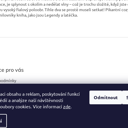
ce, je splynout s okolím a nedělat vlny – což je trochu složité, když jste 
u vysoký fialový poloobr. Tihle dva se prostě museli setkat! Pikantní c
milovníky kniha, jako jsou Legendy a latéčka.
ce pro vás
podmínky
ochrany osobních
aci obsahu a reklam, poskytování funkcí
Odmítnout
édií a analýze naší návštěvnosti
oubory cookies. Více informací
zde
.
í
zena.
Upravit nastavení cookies