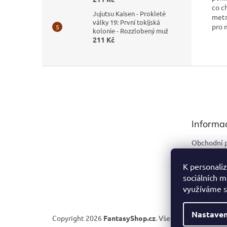
co ch
Jujutsu Kaisen - Prokleté
metr
války 19: První tokijská
pro 
kolonie - Rozzlobený muž
211 Kč
Z
á
p
a
t
Informa
í
Obchodní 
Podmínky 
údajů
K personaliz
sociálních m
Kontakty
využíváme s
Nastaven
Copyright 2026
FantasyShop.cz
. Všechna práva vyhra