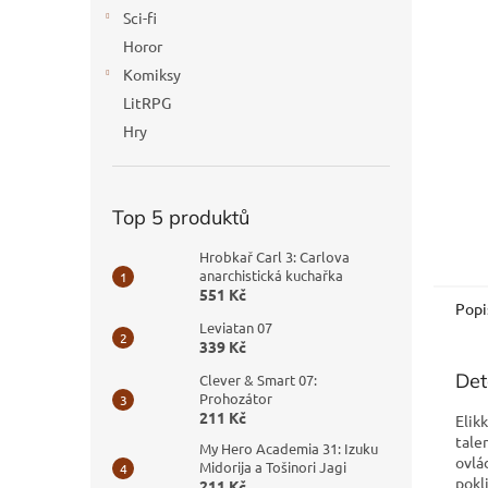
n
Sci-fi
e
Horor
l
Komiksy
LitRPG
Hry
Top 5 produktů
Hrobkař Carl 3: Carlova
anarchistická kuchařka
551 Kč
Popi
Leviatan 07
339 Kč
Det
Clever & Smart 07:
Prohozátor
211 Kč
Elik
tale
My Hero Academia 31: Izuku
ovlá
Midorija a Tošinori Jagi
pokl
211 Kč