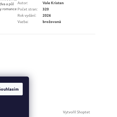
Autor
:
Vale Kristen
dva a půl
ozy romance
Počet stran
:
320
Rok vydání
:
2026
Vazba
:
brožovaná
Souhlasím
Vytvořil Shoptet