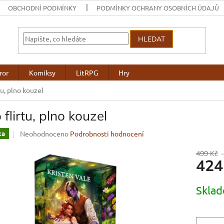
OBCHODNÍ PODMÍNKY
PODMÍNKY OCHRANY OSOBNÍCH ÚDAJŮ
HLEDAT
ror
Komiksy
LitRPG
Hry
tu, plno kouzel
 flirtu, plno kouzel
Průměrné
Neohodnoceno
Podrobnosti hodnocení
ka
hodnocení
produktu
499 Kč
424
je
0,0
z
Měrná
Skla
5
cena:
hvězdiček.