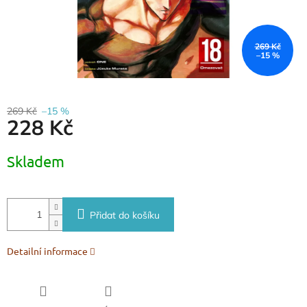
269 Kč
–15 %
269 Kč
–15 %
228 Kč
Měrná
Skladem
cena:
Přidat do košíku
Detailní informace