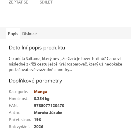
ZEPTAT SE
SDÍLET
Popis
Diskuze
Detailní popis produktu
Co udělá Saitama, který neví, že Garó je lovec hrdinů? Garóovi
následně zkříží cestu ještě Král rozparovač, který už nedokáže
potlačovat své vražedné choutky...
Doplňkové parametry
Kategorie
:
Manga
Hmotnost
:
0.254 kg
EAN
:
9788077120470
Autor
:
Murata Júsuke
Počet stran
:
196
Rok vydání
:
2026