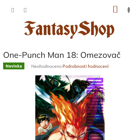
Přejít
NÁKU
na
obsah
KOŠÍK
One-Punch Man 18: Omezovač
Průměrné
Neohodnoceno
Podrobnosti hodnocení
Novinka
hodnocení
produktu
je
0,0
z
5
hvězdiček.