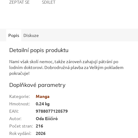
ZEPTAT SE
SDÍLET
Popis
Diskuze
Detailní popis produktu
Nami však skolí nemoc, takže zároveň zahajují pátrání po
lodním doktorovi. Dobrodružná plavba za Velkým pokladem
pokračuje!
Doplňkové parametry
Kategorie
:
Manga
Hmotnost
:
0.24 kg
EAN
:
9788077120579
Autor
:
Oda Eiičiró
Počet stran
:
216
Rok vydání
:
2026