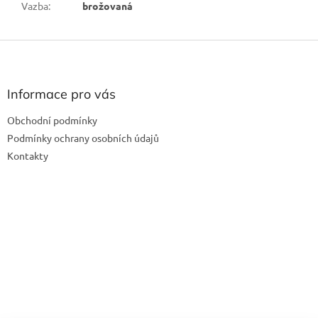
Vazba
:
brožovaná
Z
á
p
a
Informace pro vás
t
Obchodní podmínky
í
Podmínky ochrany osobních údajů
Kontakty