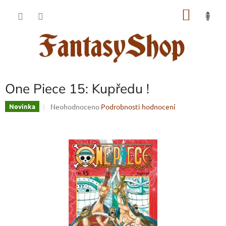
Přejít
NÁKU
na
obsah
KOŠÍK
One Piece 15: Kupředu !
Průměrné
Neohodnoceno
Podrobnosti hodnocení
Novinka
hodnocení
produktu
je
0,0
z
5
hvězdiček.