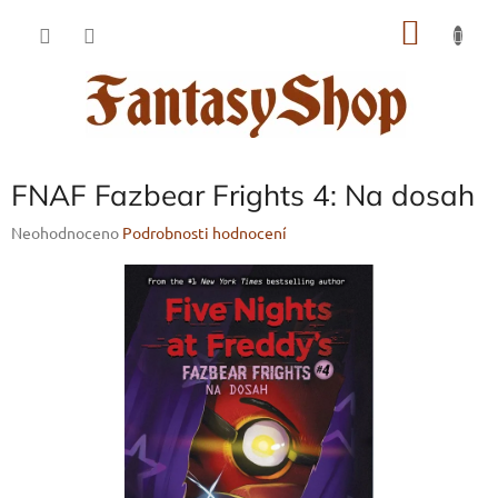
Přejít
NÁKU
na
obsah
KOŠÍK
FNAF Fazbear Frights 4: Na dosah
Průměrné
Neohodnoceno
Podrobnosti hodnocení
hodnocení
produktu
je
0,0
z
5
hvězdiček.