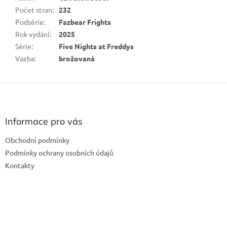
Počet stran
:
232
Podsérie
:
Fazbear Frights
Rok vydání
:
2025
Série
:
Five Nights at Freddys
Vazba
:
brožovaná
Z
á
p
a
Informace pro vás
t
Obchodní podmínky
í
Podmínky ochrany osobních údajů
Kontakty