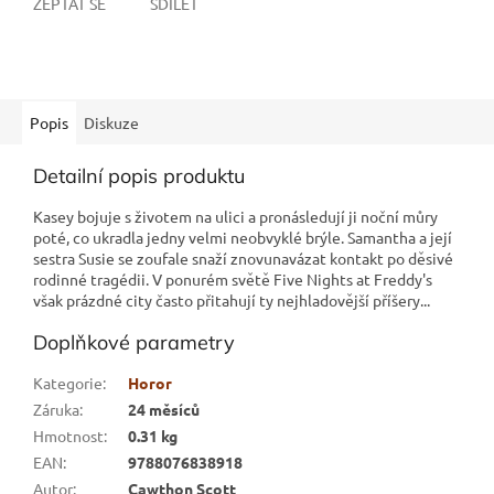
ZEPTAT SE
SDÍLET
Popis
Diskuze
Detailní popis produktu
Kasey bojuje s životem na ulici a pronásledují ji noční můry
poté, co ukradla jedny velmi neobvyklé brýle. Samantha a její
sestra Susie se zoufale snaží znovunavázat kontakt po děsivé
rodinné tragédii. V ponurém světě Five Nights at Freddy's
však prázdné city často přitahují ty nejhladovější příšery...
Doplňkové parametry
Kategorie
:
Horor
Záruka
:
24 měsíců
Hmotnost
:
0.31 kg
EAN
:
9788076838918
Autor
:
Cawthon Scott