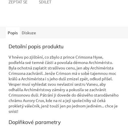
ZEPTAT SE
SDÍLET
Popis
Diskuze
Detailní popis produktu
V hněvu po zjištění, co zbylo z prince Crimsona Nyxe,
podlehla své temné části a povolala démona Archiméristu.
Byla ochotná zaplatit strašlivou cenu, jen aby Archimérista
Crimsona zachránil. Jenže Crimson má v sobě tajemnou moc
králů a Archimérista i s jeho duší zmizel zpět, odkud přišel.
Vesper musí vyhledat svou nevlastní sestru Vaneu, aby
odhalila Archiméristovy záměry a pokusila se zachránit
Crimsonovu duši. Pátrání ji dovede do děsivého starodávného
chrámu Aurory Crux, kde na ni a její společníky už čeká
prokletý válečník, jenž touží jen po jednom jediném... chce je
sníst!
Doplňkové parametry