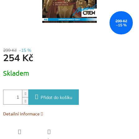
299 Kč
–15 %
299 Kč
–15 %
254 Kč
Měrná
Skladem
cena:
Přidat do košíku
Detailní informace