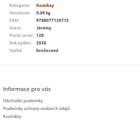
Kategorie
:
Komiksy
Hmotnost
:
0.38 kg
EAN
:
9788077120715
Autor
:
Jérémy
Počet stran
:
128
Rok vydání
:
2026
Vazba
:
brožovaná
Z
á
p
a
Informace pro vás
t
Obchodní podmínky
í
Podmínky ochrany osobních údajů
Kontakty