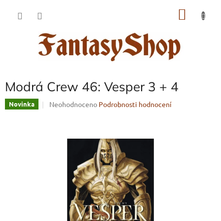
Přejít
NÁKU
na
obsah
KOŠÍK
Modrá Crew 46: Vesper 3 + 4
Průměrné
Neohodnoceno
Podrobnosti hodnocení
Novinka
hodnocení
produktu
je
0,0
z
5
hvězdiček.