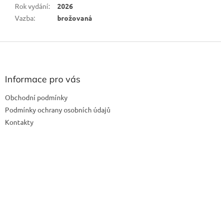
Rok vydání
:
2026
Vazba
:
brožovaná
Z
á
p
a
Informace pro vás
t
Obchodní podmínky
í
Podmínky ochrany osobních údajů
Kontakty