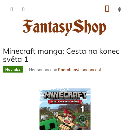
Přejít
NÁKU
na
obsah
KOŠÍK
Minecraft manga: Cesta na konec
světa 1
Průměrné
Neohodnoceno
Podrobnosti hodnocení
Novinka
hodnocení
produktu
je
0,0
z
5
hvězdiček.