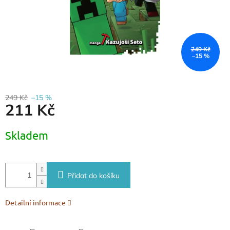
249 Kč
–15 %
249 Kč
–15 %
211 Kč
Měrná
Skladem
cena:
Přidat do košíku
Detailní informace