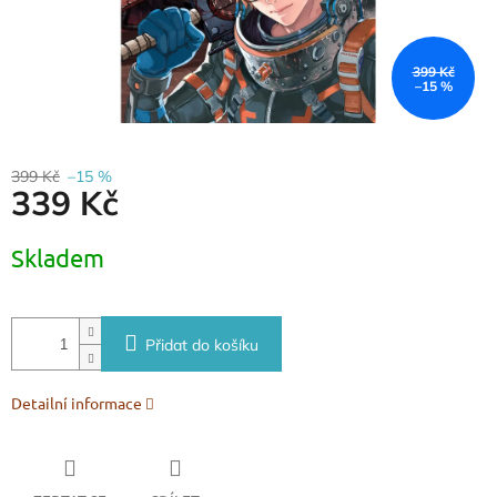
399 Kč
–15 %
399 Kč
–15 %
339 Kč
Měrná
Skladem
cena:
Přidat do košíku
Detailní informace