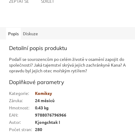
ZEPTAT SE
SDÍLET
Popis
Diskuze
Detailní popis produktu
Podaří se sourozencům po celém životě v osamění zapojit do
společnosti? Jaká tajemství skrývá jejich zachránkyně Kana? A
opravdu byl jejich otec mořským rytířem?
Doplňkové parametry
Kategorie
:
Komiksy
Záruka
:
24 měsíců
Hmotnost
:
0.43 kg
EAN
:
9788076796966
Autor
:
Kjongchtak I
Počet stran
:
280