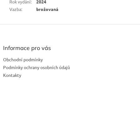
Rok vydání
:
2024
Vazba
:
brožovaná
Z
á
p
a
Informace pro vás
t
Obchodní podmínky
í
Podmínky ochrany osobních údajů
Kontakty