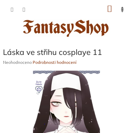
Přejít
NÁKU
na
obsah
KOŠÍK
Láska ve střihu cosplaye 11
Průměrné
Neohodnoceno
Podrobnosti hodnocení
hodnocení
produktu
je
0,0
z
5
hvězdiček.