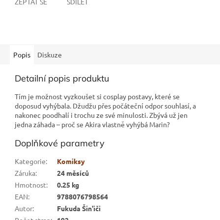
ZEPTAT SE
SDÍLET
Popis
Diskuze
Detailní popis produktu
Tím je možnost vyzkoušet si cosplay postavy, které se
doposud vyhýbala. Džudžu přes počáteční odpor souhlasí, a
nakonec poodhalí i trochu ze své minulosti. Zbývá už jen
jedna záhada – proč se Akira vlastně vyhýbá Marin?
Doplňkové parametry
Kategorie
:
Komiksy
Záruka
:
24 měsíců
Hmotnost
:
0.25 kg
EAN
:
9788076798564
Autor
:
Fukuda Šin'iči
Počet stran
:
192