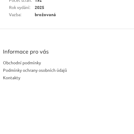
Rok vydání
:
2025
Vazba
:
brožovaná
Z
á
p
a
Informace pro vás
t
Obchodní podmínky
í
Podmínky ochrany osobních údajů
Kontakty