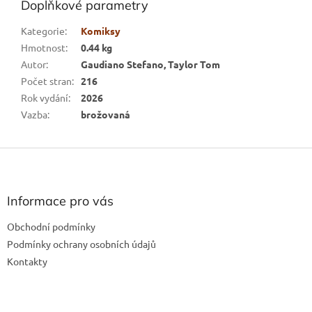
Doplňkové parametry
Kategorie
:
Komiksy
Hmotnost
:
0.44 kg
Autor
:
Gaudiano Stefano, Taylor Tom
Počet stran
:
216
Rok vydání
:
2026
Vazba
:
brožovaná
Z
á
p
a
Informace pro vás
t
Obchodní podmínky
í
Podmínky ochrany osobních údajů
Kontakty