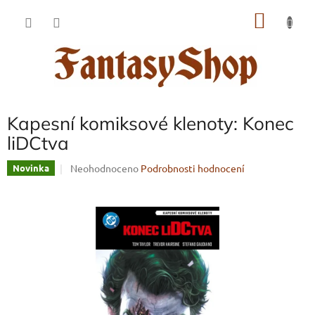
Přejít
NÁKU
na
obsah
KOŠÍK
Kapesní komiksové klenoty: Konec
liDCtva
Průměrné
Neohodnoceno
Podrobnosti hodnocení
Novinka
hodnocení
produktu
je
0,0
z
5
hvězdiček.