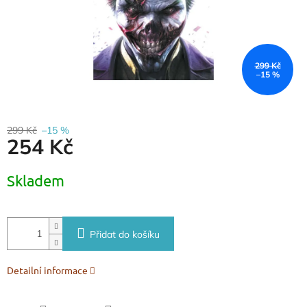
299 Kč
–15 %
299 Kč
–15 %
254 Kč
Měrná
Skladem
cena:
Přidat do košíku
Detailní informace