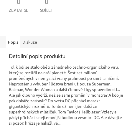
ZEPTAT SE
SDÍLET
Popis
Diskuze
Detailní popis produktu
Tolik lidí se stalo obětí záhadného techno-organického viru,
který se rozšířil na naší planetě. Šest set milionů
proměněných v nemyslící vrahy prahnoucí po smrti a ničení.
Naprostému vyhubení lidstva braní už pouze Superman,
Batman, Wonder Woman a další členové Ligy spravedlnosti...
Ale jak dlouho vydrží, než se sami promění v monstra? A kdo je
pak dokáže zastavit? Do světa DC přichází masakr
gigantických rozměrů. Tohle už není jen další ze
superhrdinských mlátiček. Tom Taylor (Hellblazer: Vzlety a
pády) přichází s nejtemnější hodinou vesmíru DC. Ale dávejte
si pozor: hrůza je nakažlivá...