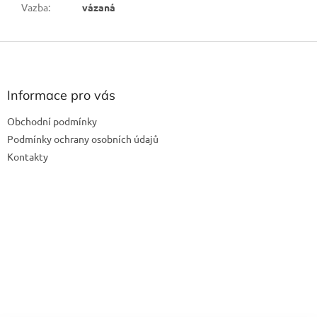
Vazba
:
vázaná
Z
á
p
a
Informace pro vás
t
Obchodní podmínky
í
Podmínky ochrany osobních údajů
Kontakty