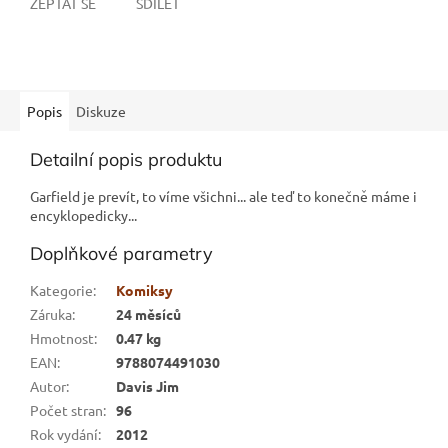
ZEPTAT SE
SDÍLET
Popis
Diskuze
Detailní popis produktu
Garfield je prevít, to víme všichni... ale teď to konečně máme i
encyklopedicky...
Doplňkové parametry
Kategorie
:
Komiksy
Záruka
:
24 měsíců
Hmotnost
:
0.47 kg
EAN
:
9788074491030
Autor
:
Davis Jim
Počet stran
:
96
Rok vydání
:
2012