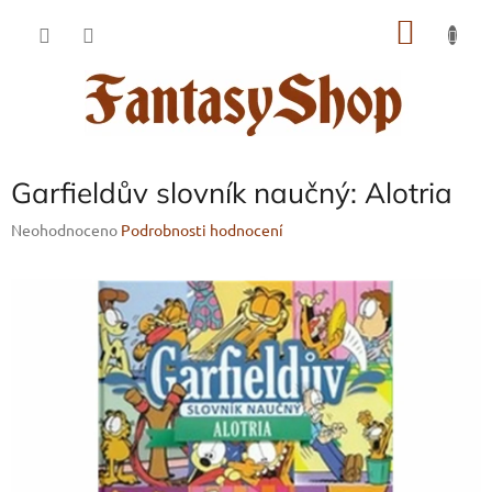
Přejít
NÁKU
na
obsah
KOŠÍK
Garfieldův slovník naučný: Alotria
Průměrné
Neohodnoceno
Podrobnosti hodnocení
hodnocení
produktu
je
0,0
z
5
hvězdiček.