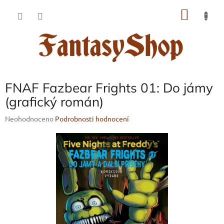
Přejít
NÁKU
na
obsah
KOŠÍK
FNAF Fazbear Frights 01: Do jámy
(grafický román)
Průměrné
Neohodnoceno
Podrobnosti hodnocení
hodnocení
produktu
je
0,0
z
5
hvězdiček.