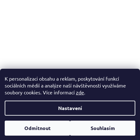
K personalizaci obsahu a reklam, poskytování funkcí
sociálních médií a analýze naší návštěvnosti využíváme
soubory cookies. Více informací
zde
.
Vytvořil Shoptet
Nastavení
Copyright 2026
FantasyShop.cz
. Všechna práva vyhrazena.
Odmítnout
Souhlasím
Upravit nastavení cookies