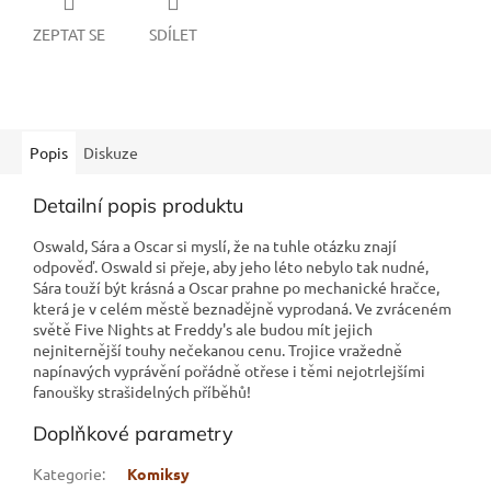
ZEPTAT SE
SDÍLET
Popis
Diskuze
Detailní popis produktu
Oswald, Sára a Oscar si myslí, že na tuhle otázku znají
odpověď. Oswald si přeje, aby jeho léto nebylo tak nudné,
Sára touží být krásná a Oscar prahne po mechanické hračce,
která je v celém městě beznadějně vyprodaná. Ve zvráceném
světě Five Nights at Freddy's ale budou mít jejich
nejniternější touhy nečekanou cenu. Trojice vražedně
napínavých vyprávění pořádně otřese i těmi nejotrlejšími
fanoušky strašidelných příběhů!
Doplňkové parametry
Kategorie
:
Komiksy