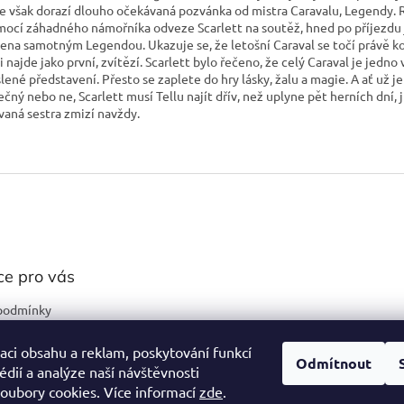
e však dorazí dlouho očekávaná pozvánka od mistra Caravalu, Legendy. 
mocí záhadného námořníka odveze Scarlett na soutěž, hned po příjezdu 
ena samotným Legendou. Ukazuje se, že letošní Caraval se točí právě ko
i najde jako první, zvítězí. Scarlett bylo řečeno, že celý Caraval je jedno
lené představení. Přesto se zaplete do hry lásky, žalu a magie. A ať už je
čný nebo ne, Scarlett musí Tellu najít dřív, než uplyne pět herních dní, j
vaná sestra zmizí navždy.
ce pro vás
podmínky
ochrany osobních
aci obsahu a reklam, poskytování funkcí
Odmítnout
édií a analýze naší návštěvnosti
oubory cookies. Více informací
zde
.