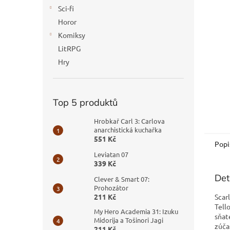
n
Sci-fi
e
Horor
l
Komiksy
LitRPG
Hry
Top 5 produktů
Hrobkař Carl 3: Carlova
anarchistická kuchařka
551 Kč
Popi
Leviatan 07
339 Kč
Det
Clever & Smart 07:
Prohozátor
Scar
211 Kč
Tell
My Hero Academia 31: Izuku
sňat
Midorija a Tošinori Jagi
zúča
211 Kč