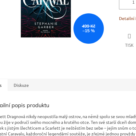
Detailní
499 Kč
–15 %
TISK
s
Diskuze
ailní popis produktu
lett Dragnová nikdy neopustila malý ostrov, na němž spolu se svou mladš
ou žije v područí svého mocného a krutého otce. Ten své starší dceři dom
ek s jistým šlechticem a Scarlett je neštěstím bez sebe – jejím snům o t
stní Caravalu, každoroční legendární soutěže, je zřejmě jednou provždy