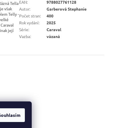
EAN
:
9788027761128
Rázná Tella
je však
Autor
:
Garberová Stephanie
lem Telly -
Počet stran
:
400
 velké
Rok vydání
:
2025
 Caraval
Série
:
Caraval
inak její
Vazba
:
vázaná
Souhlasím