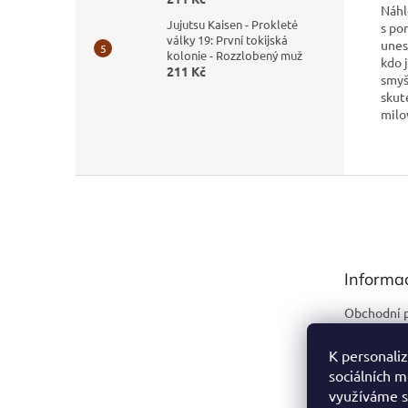
Náhl
Jujutsu Kaisen - Prokleté
s po
války 19: První tokijská
unes
kolonie - Rozzlobený muž
kdo j
211 Kč
smyš
skute
milo
Z
á
p
a
t
Informa
í
Obchodní 
Podmínky 
údajů
K personaliz
sociálních m
Kontakty
využíváme s