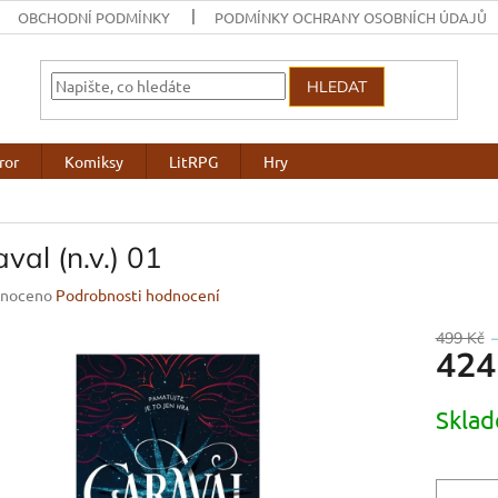
OBCHODNÍ PODMÍNKY
PODMÍNKY OCHRANY OSOBNÍCH ÚDAJŮ
HLEDAT
ror
Komiksy
LitRPG
Hry
val (n.v.) 01
né
noceno
Podrobnosti hodnocení
ení
u
499 Kč
424
Měrná
Skla
cena:
ek.