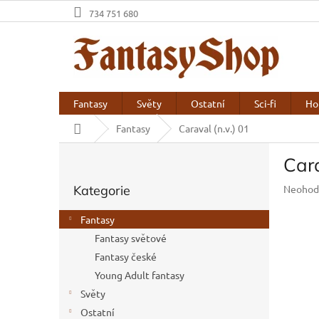
Přejít
734 751 680
na
obsah
Fantasy
Světy
Ostatní
Sci-fi
Ho
Domů
Fantasy
Caraval (n.v.) 01
P
Cara
o
Přeskočit
s
Průměr
Kategorie
Neohod
kategorie
t
hodnoc
r
produkt
Fantasy
a
je
Fantasy světové
n
0,0
z
Fantasy české
n
5
í
Young Adult fantasy
hvězdič
p
Světy
a
Ostatní