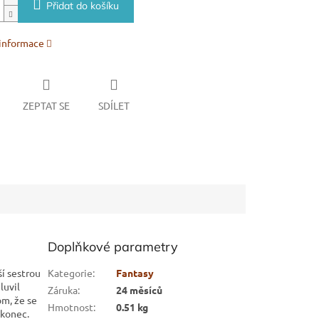
Přidat do košíku
 informace
ZEPTAT SE
SDÍLET
Doplňkové parametry
í sestrou
Kategorie
:
Fantasy
luvil
Záruka
:
24 měsíců
om, že se
Hmotnost
:
0.51 kg
 konec.