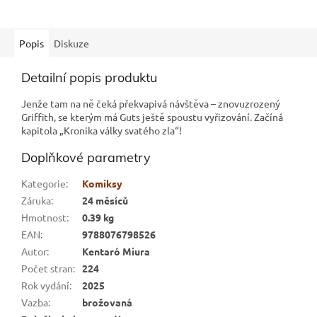
Popis
Diskuze
Detailní popis produktu
Jenže tam na ně čeká překvapivá návštěva – znovuzrozený
Griffith, se kterým má Guts ještě spoustu vyřizování. Začíná
kapitola „Kronika války svatého zla“!
Doplňkové parametry
Kategorie
:
Komiksy
Záruka
:
24 měsíců
Hmotnost
:
0.39 kg
EAN
:
9788076798526
Autor
:
Kentaró Miura
Počet stran
:
224
Rok vydání
:
2025
Vazba
:
brožovaná