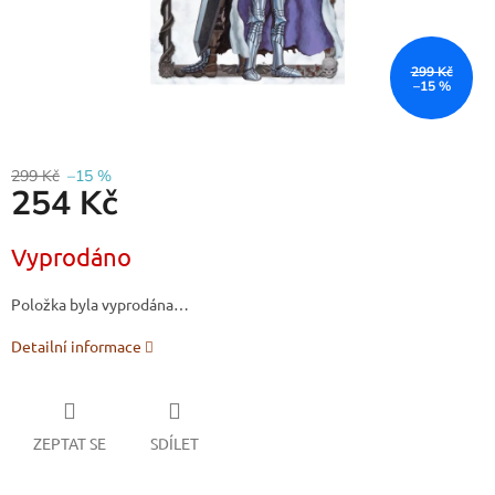
299 Kč
–15 %
299 Kč
–15 %
254 Kč
Měrná
Vyprodáno
cena:
Položka byla vyprodána…
Detailní informace
ZEPTAT SE
SDÍLET