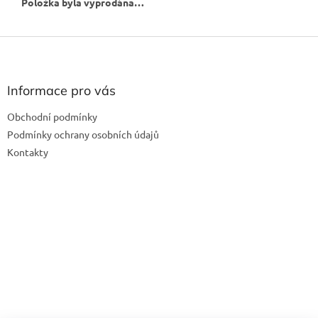
Položka byla vyprodána…
Z
á
p
a
Informace pro vás
t
Obchodní podmínky
í
Podmínky ochrany osobních údajů
Kontakty