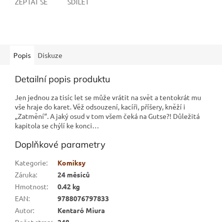
ZEPTAT SE
SDÍLET
Popis
Diskuze
Detailní popis produktu
Jen jednou za tisíc let se může vrátit na svět a tentokrát mu
vše hraje do karet. Věž odsouzení, kacíři, příšery, kněží i
„Zatmění“. A jaký osud v tom všem čeká na Gutse?! Důležitá
kapitola se chýlí ke konci…
Doplňkové parametry
Kategorie
:
Komiksy
Záruka
:
24 měsíců
Hmotnost
:
0.42 kg
EAN
:
9788076797833
Autor
:
Kentaró Miura
Počet stran
:
248