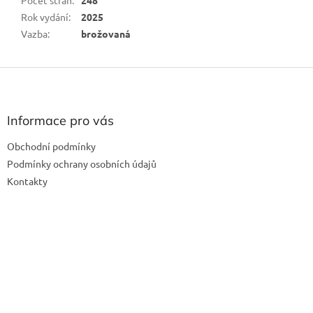
Rok vydání
:
2025
Vazba
:
brožovaná
Z
á
p
a
Informace pro vás
t
Obchodní podmínky
í
Podmínky ochrany osobních údajů
Kontakty