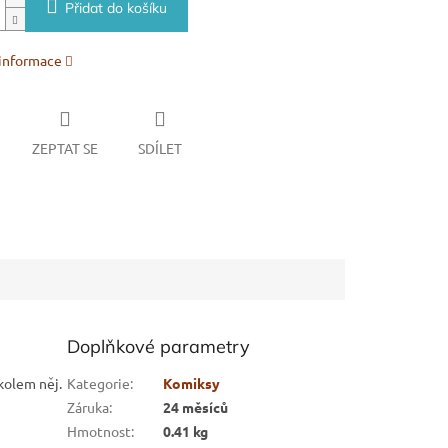
Přidat do košíku
 informace
ZEPTAT SE
SDÍLET
Doplňkové parametry
kolem něj.
Kategorie
:
Komiksy
Záruka
:
24 měsíců
Hmotnost
:
0.41 kg