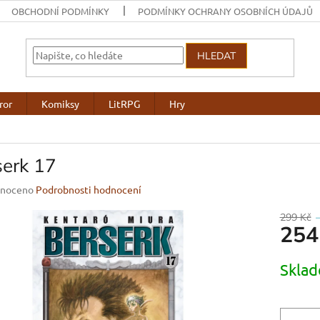
OBCHODNÍ PODMÍNKY
PODMÍNKY OCHRANY OSOBNÍCH ÚDAJŮ
HLEDAT
ror
Komiksy
LitRPG
Hry
serk 17
né
noceno
Podrobnosti hodnocení
ení
u
299 Kč
254
Měrná
Skla
cena:
ek.