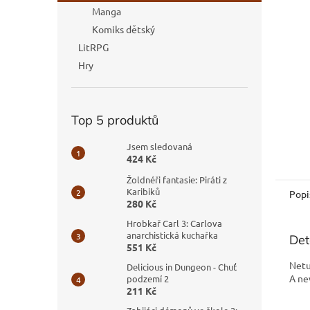
n
Manga
e
Komiks dětský
l
LitRPG
Hry
Top 5 produktů
Jsem sledovaná
424 Kč
Žoldnéři fantasie: Piráti z
Karibiků
Popi
280 Kč
Hrobkař Carl 3: Carlova
anarchistická kuchařka
Det
551 Kč
Netu
Delicious in Dungeon - Chuť
A ne
podzemí 2
211 Kč