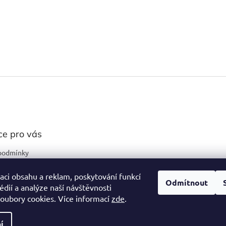
ce pro vás
podmínky
ochrany osobních
aci obsahu a reklam, poskytování funkcí
Odmítnout
édií a analýze naší návštěvnosti
oubory cookies. Více informací
zde
.
í