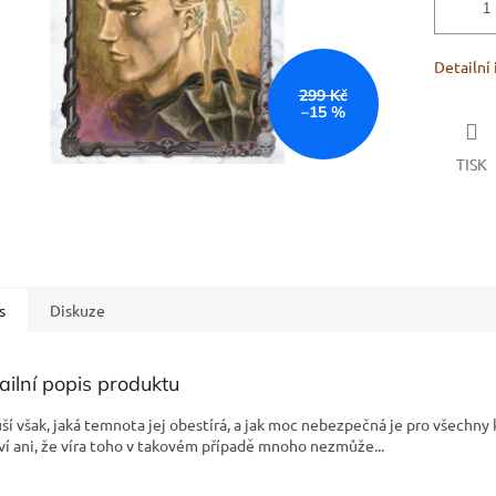
Detailní
299 Kč
–15 %
TISK
s
Diskuze
ailní popis produktu
ší však, jaká temnota jej obestírá, a jak moc nebezpečná je pro všechny 
ví ani, že víra toho v takovém případě mnoho nezmůže...