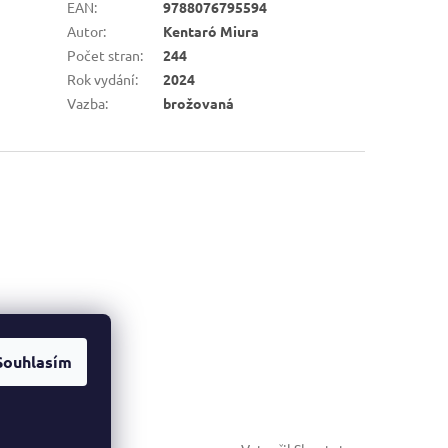
EAN
:
9788076795594
Autor
:
Kentaró Miura
Počet stran
:
244
Rok vydání
:
2024
Vazba
:
brožovaná
Souhlasím