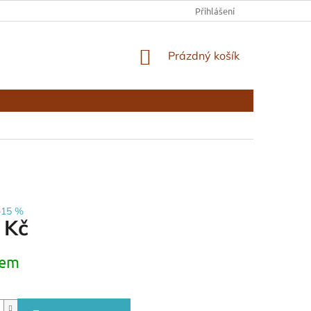
KONTAKTY
Přihlášení
NÁKUPNÍ
Prázdný košík
KOŠÍK
–15 %
 Kč
dem