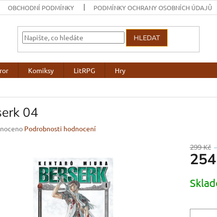
OBCHODNÍ PODMÍNKY
PODMÍNKY OCHRANY OSOBNÍCH ÚDAJŮ
HLEDAT
ror
Komiksy
LitRPG
Hry
serk 04
né
noceno
Podrobnosti hodnocení
ení
u
299 Kč
254
Měrná
Skla
cena:
ek.