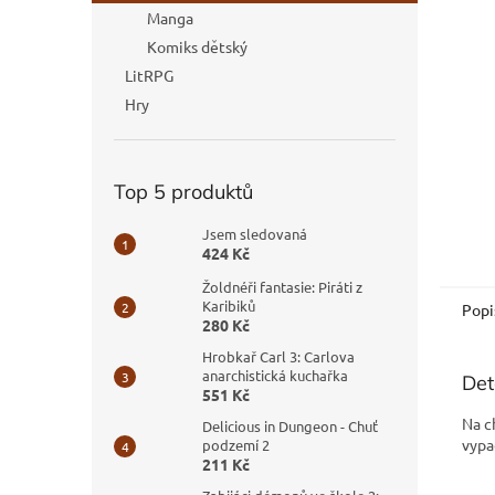
n
Manga
e
Komiks dětský
l
LitRPG
Hry
Top 5 produktů
Jsem sledovaná
424 Kč
Žoldnéři fantasie: Piráti z
Karibiků
Popi
280 Kč
Hrobkař Carl 3: Carlova
anarchistická kuchařka
Det
551 Kč
Na c
Delicious in Dungeon - Chuť
vypa
podzemí 2
211 Kč