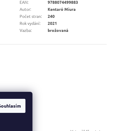
EAN
:
9788074499883
Autor
:
Kentaró Miura
Počet stran
:
240
Rok vydání
:
2021
Vazba
:
brožovaná
Souhlasím