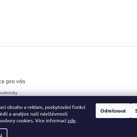
ce pro vás
podmínky
ochrany osobních
aci obsahu a reklam, poskytování funkcí
Odmítnout
édií a analýze naší návštěvnosti
oubory cookies. Více informací
zde
.
í