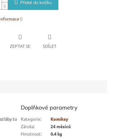
Přidat do košíku
 informace
ZEPTAT SE
SDÍLET
Doplňkové parametry
střáby to
Kategorie
:
Komiksy
Záruka
:
24 měsíců
Hmotnost
:
0.4 kg