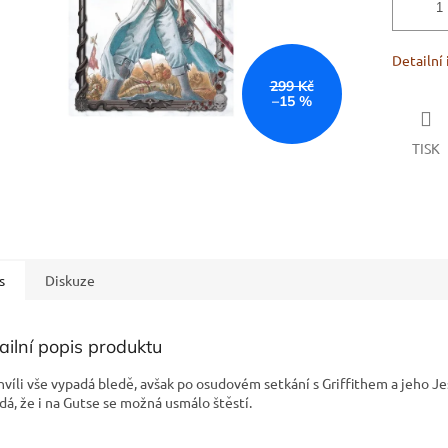
Detailní
299 Kč
–15 %
TISK
s
Diskuze
ailní popis produktu
hvíli vše vypadá bledě, avšak po osudovém setkání s Griffithem a jeho Je
dá, že i na Gutse se možná usmálo štěstí.