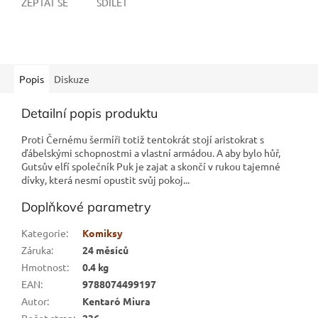
ZEPTAT SE
SDÍLET
Popis
Diskuze
Detailní popis produktu
Proti Černému šermíři totiž tentokrát stojí aristokrat s
ďábelskými schopnostmi a vlastní armádou. A aby bylo hůř,
Gutsův elfí společník Puk je zajat a skončí v rukou tajemné
dívky, která nesmí opustit svůj pokoj...
Doplňkové parametry
Kategorie
:
Komiksy
Záruka
:
24 měsíců
Hmotnost
:
0.4 kg
EAN
:
9788074499197
Autor
:
Kentaró Miura
Počet stran
:
236