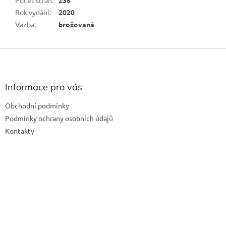
Rok vydání
:
2020
Vazba
:
brožovaná
Z
á
p
a
Informace pro vás
t
Obchodní podmínky
í
Podmínky ochrany osobních údajů
Kontakty